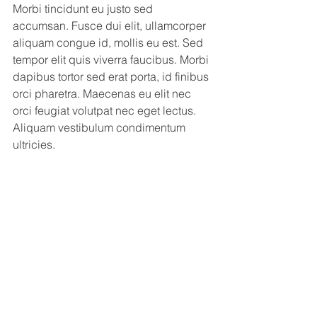
Morbi tincidunt eu justo sed 
accumsan. Fusce dui elit, ullamcorper 
aliquam congue id, mollis eu est. Sed 
tempor elit quis viverra faucibus. Morbi 
dapibus tortor sed erat porta, id finibus 
orci pharetra. Maecenas eu elit nec 
orci feugiat volutpat nec eget lectus. 
Aliquam vestibulum condimentum 
ultricies. 
Your 14 days trial has
expired.
The trial's over, but the show must go
on! 🎬 Upgrade now to keep your web
masterpiece in the spotlight.