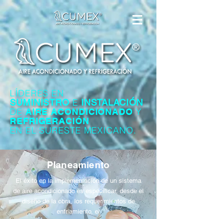
LÍDERES EN
E
SUMINISTRO
INSTALACIÓN
DE
Y
AIRE ACONDICIONADO
REFRIGERACIÓN
EN EL SURESTE MEXICANO.
Planeamiento
El éxito en la implementación de un sistema
de aire acondicionado es especiﬁcar, desde el
diseño de la obra, los requerimientos de
enfriamiento, el