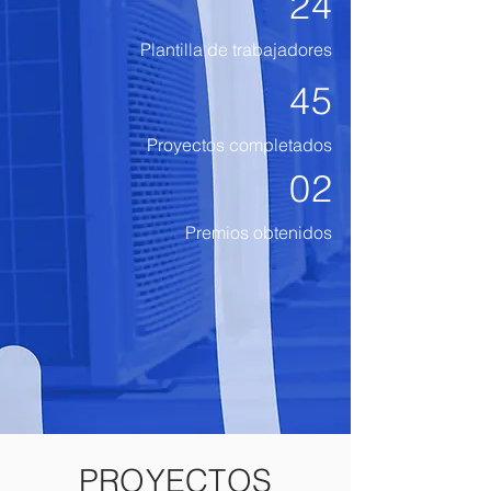
24
Plantilla de trabajadores
45
Proyectos completados
02
Premios obtenidos
Your 14 days trial has
expired.
The trial's over, but the show must go
on! 🎬 Upgrade now to keep your web
masterpiece in the spotlight.
PROYECTOS