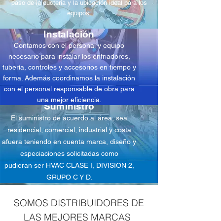
paso de la ductería y la ubicación ideal para los
equipos.
Instalación
Contamos con el personal y equipo
necesario para instalar los enfriadores,
tubería, controles y accesorios en tiempo y
forma. Además coordinamos la instalación
con el personal responsable de obra para
una mejor eﬁciencia.
Suministro
El suministro de acuerdo al área, sea
residencial, comercial, industrial y costa
afuera teniendo en cuenta marca, diseño y
especiaciones solicitadas como
pudieran ser HVAC CLASE I, DIVISION 2,
GRUPO C Y D.
SOMOS DISTRIBUIDORES DE
LAS MEJORES MARCAS