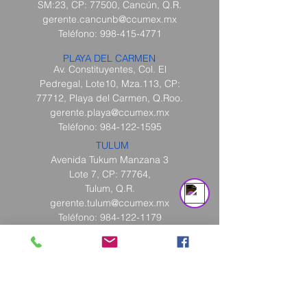
SM:23, CP: 77500, Cancún, Q.R.
gerente.cancunb@ccumex.mx
Teléfono:
998-415-4771
PLAYA DEL CARMEN
Av. Constituyentes, Col. El
Pedregal, Lote10, Mza.113, CP:
77712, Playa del Carmen, Q.Roo.
gerente.playa@ccumex.mx
Teléfono: 984-
122-1595
Support Team
TULUM
Online
Avenida Tukum Manzana 3
Lote 7, CP: 77764,
Tulum, Q.R.
gerente.tulum@ccumex.mx
Teléfono:
984-122-1179
CIUDAD DEL CARMEN
#186, Calle 47, Col. Hector Pérez
Martínez, CP: 24110 Cd del
Carmen, Camp.
gerente.carmen@ccumex.mx