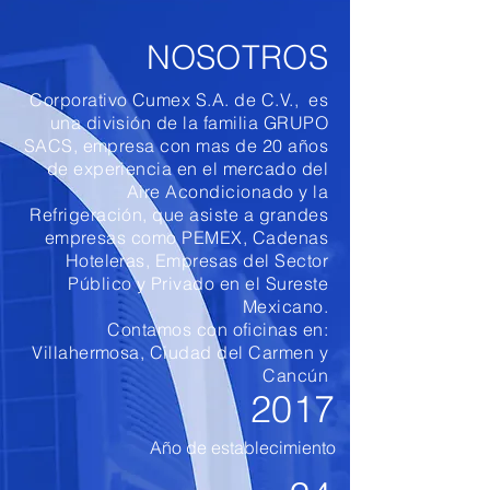
NOSOTROS
Corporativo Cumex S.A. de C.V., es
una división de la familia GRUPO
SACS, empresa con mas de 20 años
de experiencia en el mercado del
Aire Acondicionado y la
Refrigeración, que asiste a grandes
empresas como PEMEX, Cadenas
Hoteleras, Empresas del Sector
Público y Privado en el Sureste
Mexicano.
Contamos con oﬁcinas en:
Villahermosa, Ciudad del Carmen y
Cancún
2017
Año de establecimiento