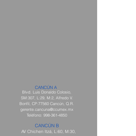
CANCÚN A
Blvd. Luis Donaldo Colosio,
SM:307, L:29, M:2, Alfredo V.
Bonfil, CP:77560 Cancún, Q.R.
gerente.cancuna@ccumex.mx
Teléfono:
998-361-4850
CANCÚN B
AV Chichen Itzá, L:60, M:30,